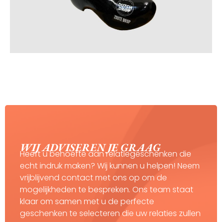
WIJ ADVISEREN JE GRAAG
Heeft u behoefte aan relatiegeschenken die
echt indruk maken? Wij kunnen u helpen! Neem
vrijblijvend contact met ons op om de
mogelijkheden te bespreken. Ons team staat
klaar om samen met u de perfecte
geschenken te selecteren die uw relaties zullen