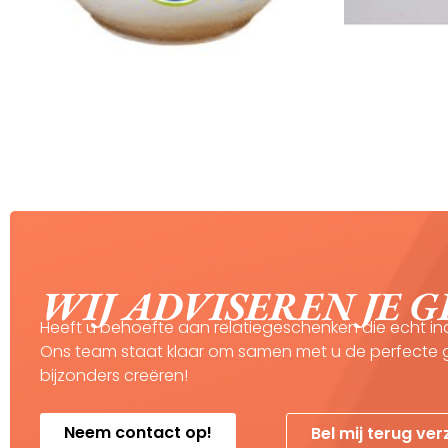
WIJ ADVISEREN JE 
Heeft u behoefte aan relatiegeschenken die echt in
Ons team staat klaar om samen met u de perfecte ge
bijzonders creëren!
Neem contact op!
Bel mij terug ve