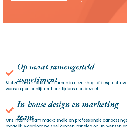
Op maat samengesteld
assortiment
Stel zelf uw assortiment samen in onze shop of bespreek uw
wensen persoonlijk met ons tijdens een bezoek.
In-house design en marketing
team
Ons interne team maakt snelle en professionele aanpassing
mogelijk, waardoor we snel kunnen inspelen op uw wensen e