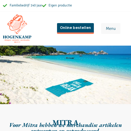
Familiebedrijf 140 jaar
Eigen productie
Online bestellen
Menu
MITRA
Voor Mitra hebben we merchandise artikelen
ontworpen en geproduceerd.