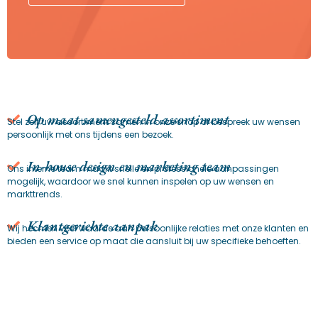
Op maat samengesteld assortiment
Stel zelf uw assortiment samen in onze shop of bespreek uw wensen
persoonlijk met ons tijdens een bezoek.
In-house design en marketing team
Ons interne team maakt snelle en professionele aanpassingen
mogelijk, waardoor we snel kunnen inspelen op uw wensen en
markttrends.
Klantgerichte aanpak
Wij hechten veel waarde aan persoonlijke relaties met onze klanten en
bieden een service op maat die aansluit bij uw specifieke behoeften.