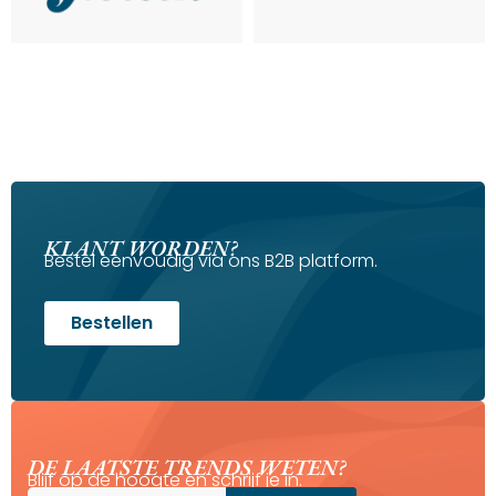
KLANT WORDEN?
Bestel eenvoudig via ons B2B platform.
Bestellen
DE LAATSTE TRENDS WETEN?
Blijf op de hoogte en schrijf je in.