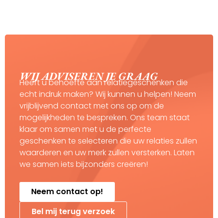
WIJ ADVISEREN JE GRAAG
Heeft u behoefte aan relatiegeschenken die
echt indruk maken? Wij kunnen u helpen! Neem
vrijblijvend contact met ons op om de
mogelijkheden te bespreken. Ons team staat
klaar om samen met u de perfecte
geschenken te selecteren die uw relaties zullen
waarderen en uw merk zullen versterken. Laten
we samen iets bijzonders creëren!
Neem contact op!
Bel mij terug verzoek