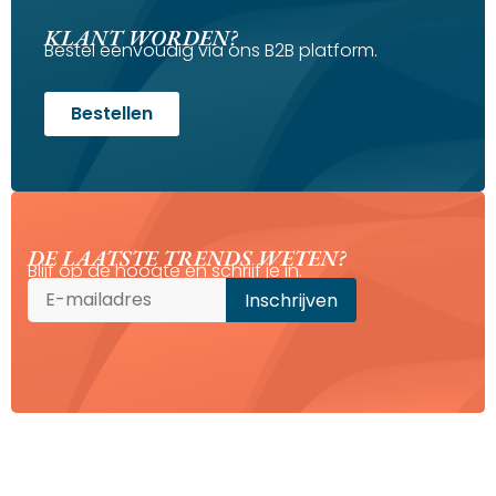
KLANT WORDEN?
Bestel eenvoudig via ons B2B platform.
Bestellen
DE LAATSTE TRENDS WETEN?
Blijf op de hoogte en schrijf je in.